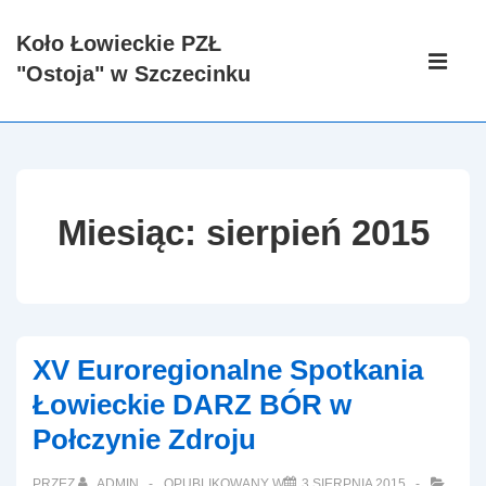
↓
Koło Łowieckie PZŁ
Skip
Główna
"Ostoja" w Szczecinku
to
nawigacj
ME
Main
Content
Miesiąc:
sierpień 2015
XV Euroregionalne Spotkania
Łowieckie DARZ BÓR w
Połczynie Zdroju
PRZEZ
ADMIN
OPUBLIKOWANY W
3 SIERPNIA 2015