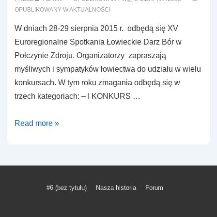
OPUBLIKOWANY W
AKTUALNOŚCI
W dniach 28-29 sierpnia 2015 r. odbędą się XV
Euroregionalne Spotkania Łowieckie Darz Bór w
Połczynie Zdroju. Organizatorzy zapraszają
myśliwych i sympatyków łowiectwa do udziału w wielu
konkursach. W tym roku zmagania odbędą się w
trzech kategoriach: – I KONKURS …
XV
Read more »
Euroregionalne
Spotkania
Łowieckie
DARZ
Menu
#6 (bez tytułu)
Nasza historia
Forum
BÓR
w
w