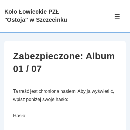
↓
Koło Łowieckie PZŁ
Skip
Główna
"Ostoja" w Szczecinku
to
nawigacj
ME
Main
Content
Zabezpieczone: Album
01 / 07
Ta treść jest chroniona hasłem. Aby ją wyświetlić,
wpisz poniżej swoje hasło:
Hasło: