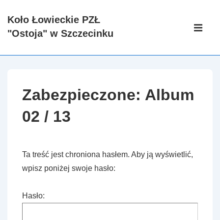
↓
Koło Łowieckie PZŁ
Skip
Główna
"Ostoja" w Szczecinku
to
nawigacj
ME
Main
Content
Zabezpieczone: Album
02 / 13
Ta treść jest chroniona hasłem. Aby ją wyświetlić,
wpisz poniżej swoje hasło:
Hasło: