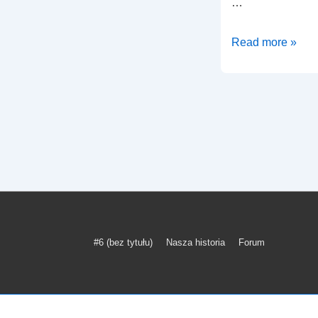
…
„Bezkrwawe
Read more »
łowy”
w
rewirze
Dzikowo
Menu
#6 (bez tytułu)
Nasza historia
Forum
w
stopce