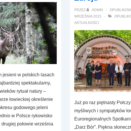
PRZEZ
ADMIN
OPUBLIKOW
WRZEŚNIA 2015
OPUBLIK
AKTUALNOŚCI
 jesieni w polskich lasach
ajbardziej spektakularny,
wieków rytuał natury –
rze łowieckiej określenie
Już po raz piętnasty Połczy
 okresu godowego jeleni
myśliwych i sympatyków ło
ednio w Polsce rykowisko
Euroregionalnych Spotkan
 drugiej połowie września
„Darz Bór”. Piękna słonec