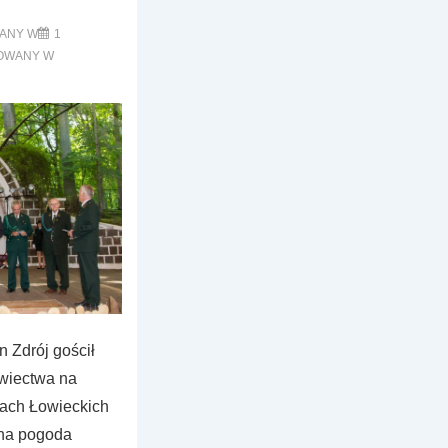
ANY W
1
OWANY W
n Zdrój gościł
wiectwa na
iach Łowieckich
zna pogoda