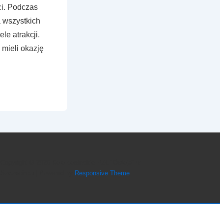
i. Podczas
 wszystkich
le atrakcji.
 mieli okazję
Copyright © 2026
Koło Łowieckie PZŁ "Ostoja" w
Szczecinku
| Powered by
Responsive Theme