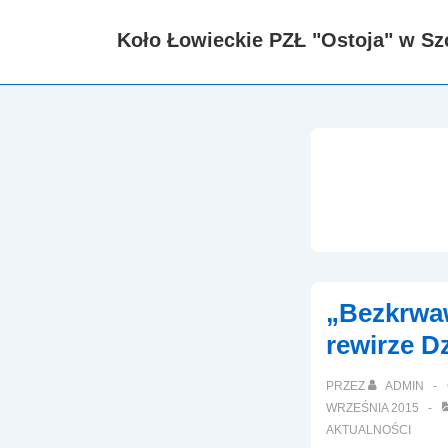
↓
Koło Łowieckie PZŁ "Ostoja" w Sz
Skip
to
Main
Content
„Bezkrwa
rewirze D
PRZEZ
ADMIN
WRZEŚNIA 2015
AKTUALNOŚCI