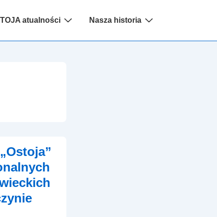
na
TOJA atualności
Nasza historia
acja
 „Ostoja”
onalnych
wieckich
czynie