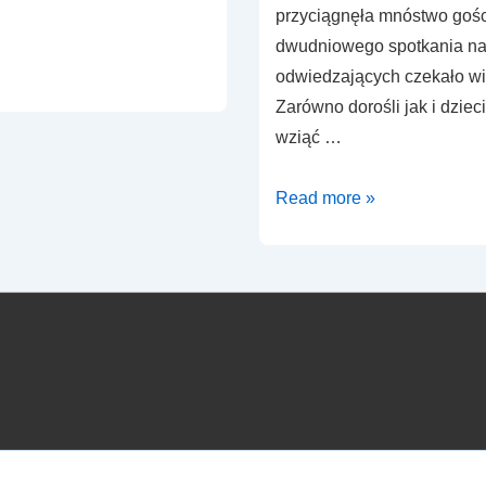
przyciągnęła mnóstwo gośc
dwudniowego spotkania na
odwiedzających czekało wie
Zarówno dorośli jak i dzieci
wziąć …
Koło
Read more »
Łowieckie
„Ostoja”
na
XV
Euroregionalnych
Spotkaniach
Łowieckich
Darz
Bór