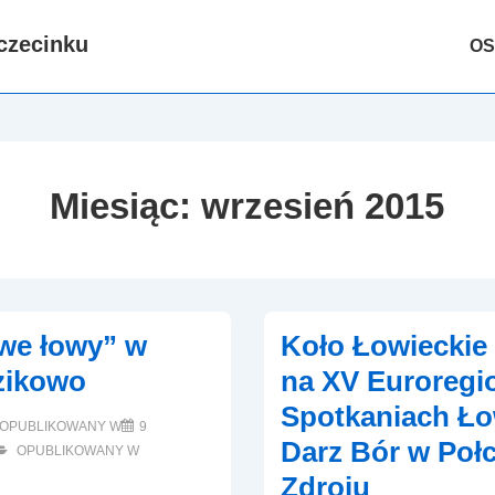
Głów
czecinku
OS
nawig
Miesiąc:
wrzesień 2015
we łowy” w
Koło Łowieckie
zikowo
na XV Euroregi
Spotkaniach Ło
OPUBLIKOWANY W
9
Darz Bór w Poł
OPUBLIKOWANY W
Zdroju