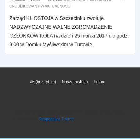
OPUBLIKOWANY W
AKTUALNOŚCI
Zarząd KŁ OSTOJA w Szczecinku zwołuje
NADZWYCZAJNE WALNE ZGROMADZENIE
CZŁONKÓW KOŁA na dzień 25 marca 2017 r. o godz.
9:00 w Domku Myśliwskim w Turowie.
Menu
#6 (bez tytułu)
Nasza historia
Forum
w
stopce
Copyright © 2026
Koło Łowieckie PZŁ "Ostoja" w Szczecinku
| Powered by
Responsive Theme