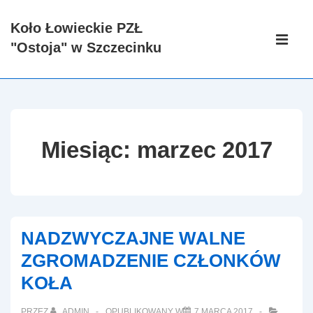
↓
Koło Łowieckie PZŁ
Skip
Główna
"Ostoja" w Szczecinku
to
nawigacj
ME
Main
Content
Miesiąc:
marzec 2017
NADZWYCZAJNE WALNE
ZGROMADZENIE CZŁONKÓW
KOŁA
PRZEZ
ADMIN
OPUBLIKOWANY W
7 MARCA 2017