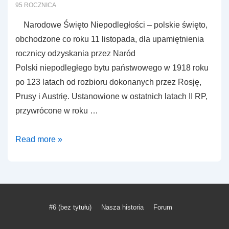
95 ROCZNICA
Narodowe Święto Niepodległości – polskie święto,
obchodzone co roku 11 listopada, dla upamiętnienia
rocznicy odzyskania przez Naród
Polski niepodległego bytu państwowego w 1918 roku
po 123 latach od rozbioru dokonanych przez Rosję,
Prusy i Austrię. Ustanowione w ostatnich latach II RP,
przywrócone w roku …
95
Read more »
rocznica
odzyskania
niepodległości
Menu
#6 (bez tytułu)
Nasza historia
Forum
w