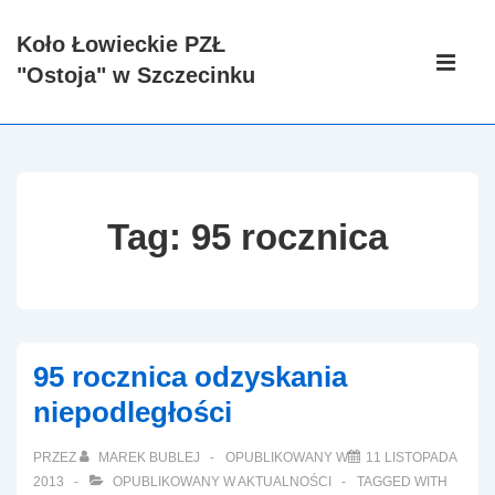
↓
Koło Łowieckie PZŁ
Skip
Główna
"Ostoja" w Szczecinku
to
nawigacj
ME
Main
Content
Tag:
95 rocznica
95 rocznica odzyskania
niepodległości
PRZEZ
MAREK BUBLEJ
OPUBLIKOWANY W
11 LISTOPADA
2013
OPUBLIKOWANY W
AKTUALNOŚCI
TAGGED WITH