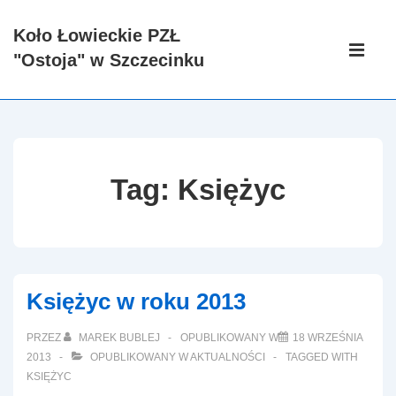
↓
Koło Łowieckie PZŁ
Skip
Główna
"Ostoja" w Szczecinku
to
nawigacj
ME
Main
Content
Tag:
Księżyc
Księżyc w roku 2013
PRZEZ
MAREK BUBLEJ
OPUBLIKOWANY W
18 WRZEŚNIA
2013
OPUBLIKOWANY W
AKTUALNOŚCI
TAGGED WITH
KSIĘŻYC