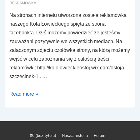
REKLAMÓWKA
Na stronach internetu utworzona została reklamówka
naszego Koła Łowieckiego spięta ze strona
facebook’a. Dziś możemy powiedzieć że jesteśmy
zauważani pozytywnie we wszystkich mediach. Na
załączonym zdjęciu czołówka strony, na którą możemy
wejść w celu zapoznania się z całością treści
reklamówki: http://kololowieckieostoj.wix.com/ostoja-
szczecinek-1 . …
Hunting
Read more »
Association
Club
na
facebook’u
Menu
#6 (bez tytułu)
Nasza historia
Forum