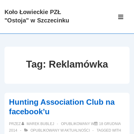
↓
Koło Łowieckie PZŁ
Skip
Główna
"Ostoja" w Szczecinku
to
nawigacj
ME
Main
Content
Tag:
Reklamówka
Hunting Association Club na
facebook’u
PRZEZ
MAREK BUBLEJ
OPUBLIKOWANY W
18 GRUDNIA
2014
OPUBLIKOWANY W
AKTUALNOŚCI
TAGGED WITH