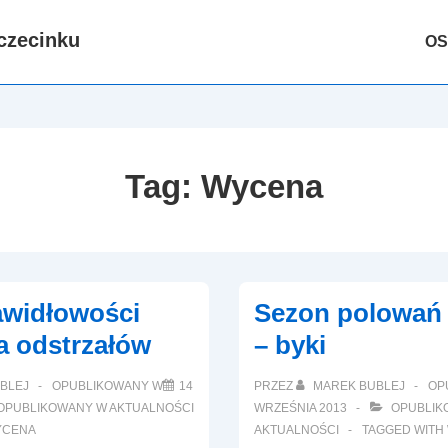
Głów
czecinku
OS
nawig
Tag:
Wycena
awidłowości
Sezon polowań 
a odstrzałów
– byki
BLEJ
OPUBLIKOWANY W
14
PRZEZ
MAREK BUBLEJ
OP
OPUBLIKOWANY W
AKTUALNOŚCI
WRZEŚNIA 2013
OPUBLIK
YCENA
AKTUALNOŚCI
TAGGED WITH