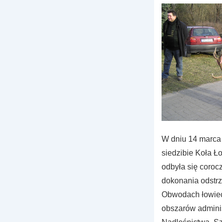
W dniu 14 marca
siedzibie Koła
odbyła się coroc
dokonania odstr
Obwodach łowiec
obszarów admini