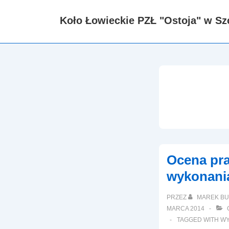
↓
Koło Łowieckie PZŁ "Ostoja" w Sz
Skip
to
Main
Content
Ocena pr
wykonani
PRZEZ
MAREK BU
MARCA 2014
TAGGED WITH
W