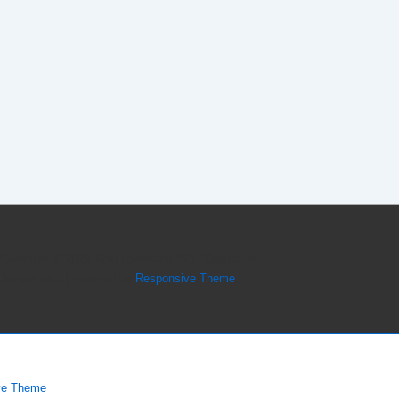
Copyright © 2026
Koło Łowieckie PZŁ "Ostoja" w
Szczecinku
| Powered by
Responsive Theme
ve Theme