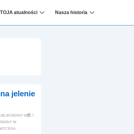
na
TOJA atualności
Nasza historia
acja
na jelenie
UBLIKOWANY W
7
OWANY W
WYCENA