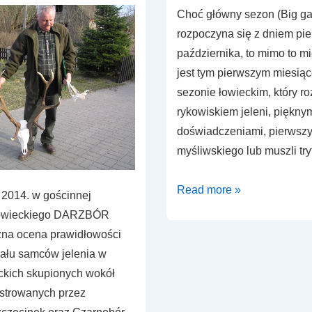
Choć główny sezon (Big g
rozpoczyna się z dniem pi
października, to mimo to m
jest tym pierwszym miesią
sezonie łowieckim, który r
rykowiskiem jeleni, piękny
doświadczeniami, pierwsz
myśliwskiego lub muszli tr
Sezon
Read more »
 2014. w gościnnej
polowań
 Łowieckiego DARZBÓR
na
zna ocena prawidłowości
jelenie
zału samców jelenia w
–
kich skupionych wokół
byki
strowanych przez