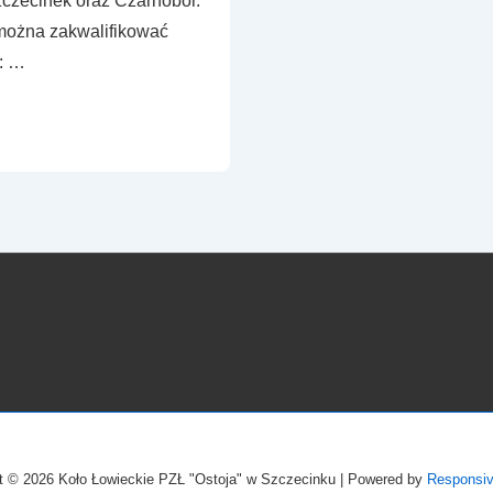
czecinek oraz Czarnobór.
 można zakwalifikować
: …
ht © 2026
Koło Łowieckie PZŁ "Ostoja" w Szczecinku
| Powered by
Responsi