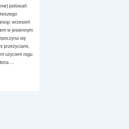
ame) polowań
erwszego
iesiąc wrzesień
cem w jesiennym
ozpoczyna się
mi przeżyciami,
ym użyciem rogu
ytona …