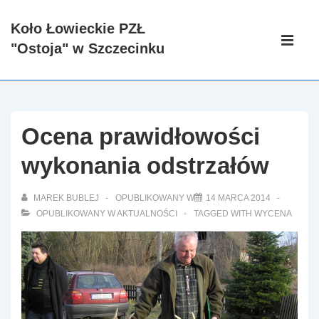
↓
Koło Łowieckie PZŁ
Skip
Główna
"Ostoja" w Szczecinku
to
nawigacj
ME
Main
Content
Ocena prawidłowości
wykonania odstrzałów
MAREK BUBLEJ
OPUBLIKOWANY W
14 MARCA 2014
OPUBLIKOWANY W
AKTUALNOŚCI
TAGGED WITH
WYCENA