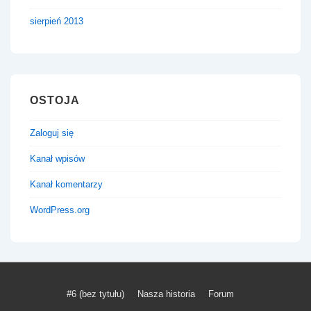
sierpień 2013
OSTOJA
Zaloguj się
Kanał wpisów
Kanał komentarzy
WordPress.org
Menu
#6 (bez tytułu)
Nasza historia
Forum