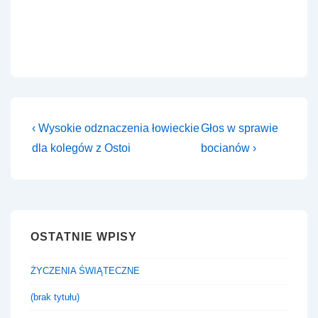
Nawigacja
Previous
Next
‹ Wysokie odznaczenia łowieckie
Głos w sprawie
Post
Post
wpisu
dla kolegów z Ostoi
bocianów ›
is
is
OSTATNIE WPISY
ŻYCZENIA ŚWIĄTECZNE
(brak tytułu)