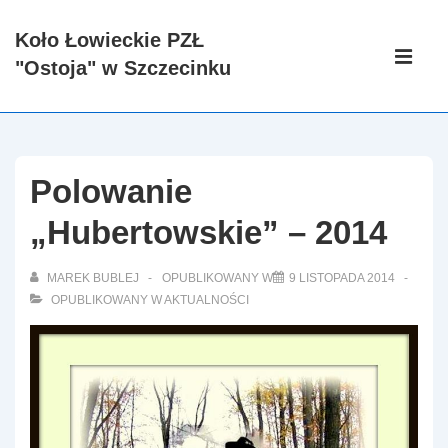
↓
Koło Łowieckie PZŁ
Skip
Główna
"Ostoja" w Szczecinku
to
nawigacj
ME
Main
Content
Polowanie
„Hubertowskie” – 2014
MAREK BUBLEJ
OPUBLIKOWANY W
9 LISTOPADA 2014
OPUBLIKOWANY W
AKTUALNOŚCI