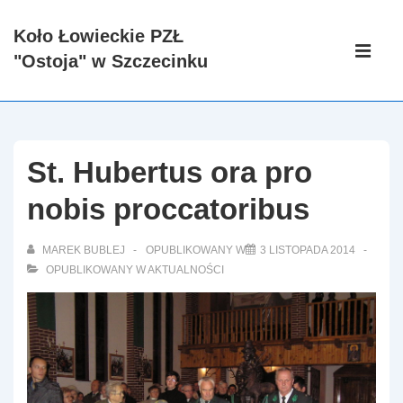
↓
Koło Łowieckie PZŁ
Skip
Główna
"Ostoja" w Szczecinku
to
nawigacj
ME
Main
Content
St. Hubertus ora pro
nobis proccatoribus
MAREK BUBLEJ
OPUBLIKOWANY W
3 LISTOPADA 2014
OPUBLIKOWANY W
AKTUALNOŚCI