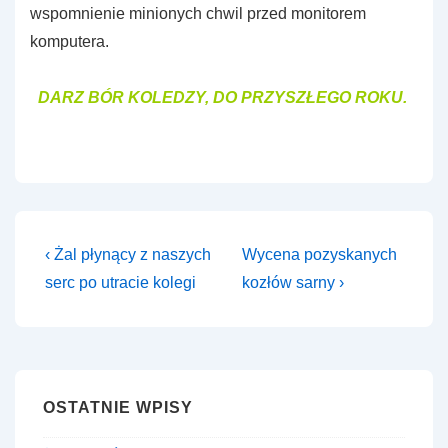
wspomnienie minionych chwil przed monitorem
komputera.
DARZ BÓR KOLEDZY, DO PRZYSZŁEGO ROKU.
Nawigacja
Previous
Next
‹ Żal płynący z naszych
Wycena pozyskanych
Post
Post
wpisu
serc po utracie kolegi
kozłów sarny ›
is
is
OSTATNIE WPISY