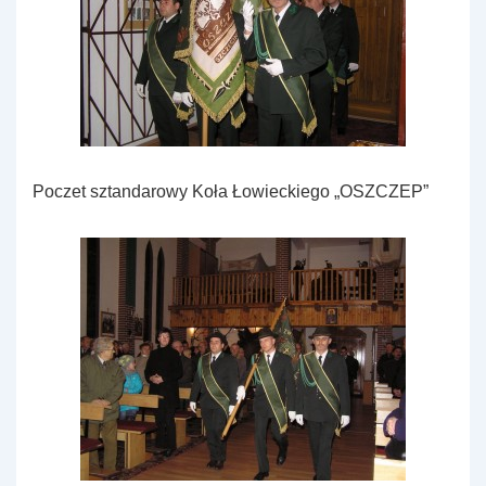
Poczet sztandarowy Koła Łowieckiego „OSZCZEP”