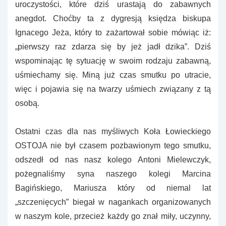
uroczystości, które dziś urastają do zabawnych
anegdot. Choćby ta z dygresją księdza biskupa
Ignacego Jeża, który to zażartował sobie mówiąc iż:
„pierwszy raz zdarza się by jeż jadł dzika”. Dziś
wspominając tę sytuację w swoim rodzaju zabawną,
uśmiechamy się. Miną już czas smutku po utracie,
więc i pojawia się na twarzy uśmiech związany z tą
osobą.
Ostatni czas dla nas myśliwych Koła Łowieckiego
OSTOJA nie był czasem pozbawionym tego smutku,
odszedł od nas nasz kolego Antoni Mielewczyk,
pożegnaliśmy syna naszego kolegi Marcina
Bagińskiego, Mariusza który od niemal lat
„szczenięcych” biegał w nagankach organizowanych
w naszym kole, przecież każdy go znał miły, uczynny,