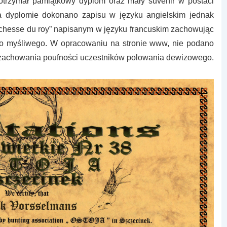
otrzymał pamiątkowy dyplom oraz mały suvenir w postaci
a dyplomie dokonano zapisu w języku angielskim jednak
 chesse du roy” napisanym w języku francuskim zachowując
ego myśliwego. W opracowaniu na stronie www, nie podano
zachowania poufności uczestników polowania dewizowego.