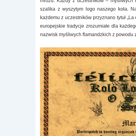
mrozu. Każdy z uczestników – myśliwych 
szalika z wyszytym logo naszego koła. N
każdemu z uczestników przyznano tytuł „La
europejskie tradycje zrozumiałe dla każd
nazwisk myśliwych flamandzkich z powodu 