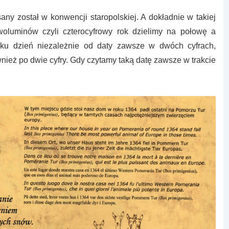
any został w konwencji staropolskiej. A dokładnie w takiej
woluminów czyli czterocyfrowy rok dzielimy na połowę a
iku dzień niezależnie od daty zawsze w dwóch cyfrach,
nież po dwie cyfry. Gdy czytamy taką datę zawsze w trakcie