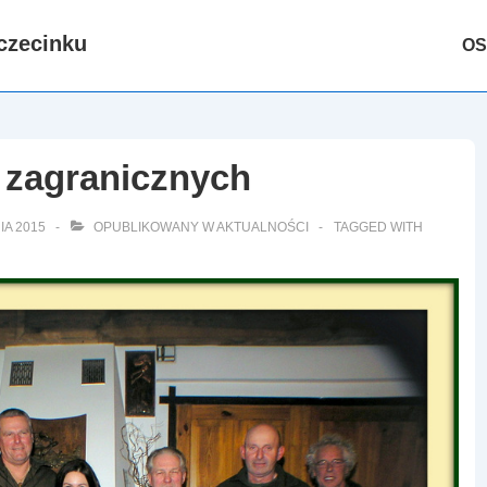
Głów
czecinku
OS
nawig
 zagranicznych
IA 2015
OPUBLIKOWANY W
AKTUALNOŚCI
TAGGED WITH