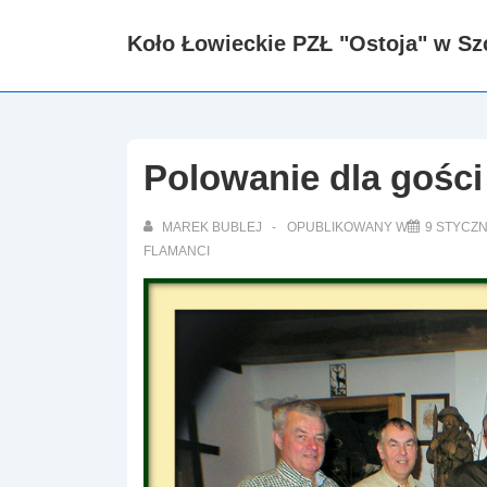
↓
Koło Łowieckie PZŁ "Ostoja" w Sz
Skip
to
Main
Content
Polowanie dla gości
MAREK BUBLEJ
OPUBLIKOWANY W
9 STYCZN
FLAMANCI