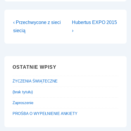
Nawigacja
Previous
Next
‹ Przechwycone z sieci
Hubertus EXPO 2015
Post
Post
wpisu
siecią
›
is
is
OSTATNIE WPISY
ŻYCZENIA ŚWIĄTECZNE
(brak tytułu)
Zaproszenie
PROŚBA O WYPEŁNIENIE ANKIETY