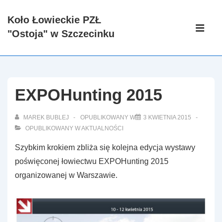
↓
Koło Łowieckie PZŁ
Skip
Główna
"Ostoja" w Szczecinku
to
nawigacj
ME
Main
Content
EXPOHunting 2015
MAREK BUBLEJ
OPUBLIKOWANY W
3 KWIETNIA 2015
OPUBLIKOWANY W
AKTUALNOŚCI
Szybkim krokiem zbliża się kolejna edycja wystawy
poświęconej łowiectwu EXPOHunting 2015
organizowanej w Warszawie.