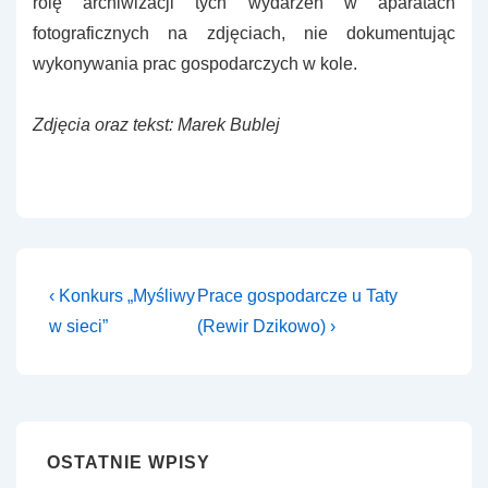
rolę archiwizacji tych wydarzeń w aparatach
fotograficznych na zdjęciach, nie dokumentując
wykonywania prac gospodarczych w kole.
Zdjęcia oraz tekst: Marek Bublej
Nawigacja
Previous
Next
‹ Konkurs „Myśliwy
Prace gospodarcze u Taty
Post
Post
wpisu
w sieci”
(Rewir Dzikowo) ›
is
is
OSTATNIE WPISY