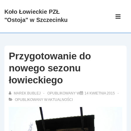
↓
Koło Łowieckie PZŁ
Skip
Główna
"Ostoja" w Szczecinku
to
nawigacj
ME
Main
Content
Przygotowanie do
nowego sezonu
łowieckiego
MAREK BUBLEJ
OPUBLIKOWANY W
14 KWIETNIA 2015
OPUBLIKOWANY W
AKTUALNOŚCI