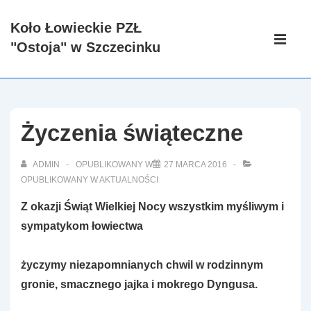
↓
Koło Łowieckie PZŁ
Skip
Główna
"Ostoja" w Szczecinku
to
nawigacj
ME
Main
Content
Życzenia świąteczne
ADMIN
OPUBLIKOWANY W
27 MARCA 2016
OPUBLIKOWANY W
AKTUALNOŚCI
Z okazji Świąt Wielkiej Nocy wszystkim myśliwym i
sympatykom łowiectwa
życzymy niezapomnianych chwil w rodzinnym
gronie, smacznego jajka i mokrego Dyngusa.