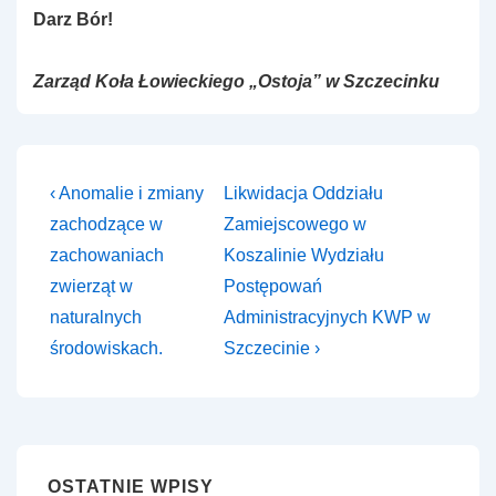
Darz Bór!
Zarząd Koła Łowieckiego „Ostoja” w Szczecinku
Nawigacja
Previous
Next
‹ Anomalie i zmiany
Likwidacja Oddziału
Post
Post
wpisu
zachodzące w
Zamiejscowego w
is
is
zachowaniach
Koszalinie Wydziału
zwierząt w
Postępowań
naturalnych
Administracyjnych KWP w
środowiskach.
Szczecinie ›
OSTATNIE WPISY