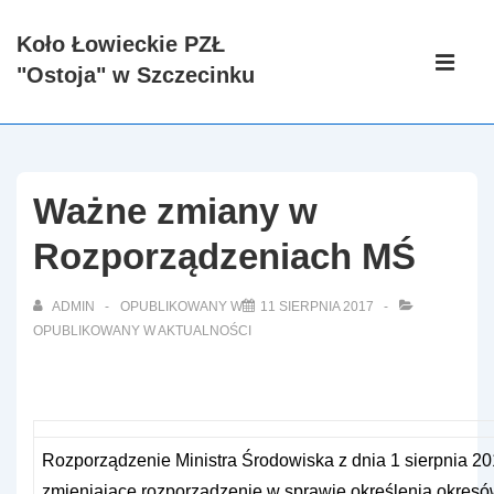
↓
Koło Łowieckie PZŁ
Skip
Główna
"Ostoja" w Szczecinku
to
nawigacj
ME
Main
Content
Ważne zmiany w
Rozporządzeniach MŚ
ADMIN
OPUBLIKOWANY W
11 SIERPNIA 2017
OPUBLIKOWANY W
AKTUALNOŚCI
Rozporządzenie Ministra Środowiska z dnia 1 sierpnia 201
zmieniające rozporządzenie w sprawie określenia okres