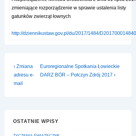
zmieniające rozporządzenie w sprawie ustalenia listy
gatunków zwierząt łownych
http://dziennikustaw.gov.pl/du/2017/1484/D201700014840
Nawigacja
Previous
Next
‹ Zmiana
Euroregionalne Spotkania Łowieckie
Post
Post
wpisu
adresu e-
DARZ BÓR – Połczyn Zdrój 2017 ›
is
is
mail
OSTATNIE WPISY
ŻYCZENIA ŚWIĄTECZNE