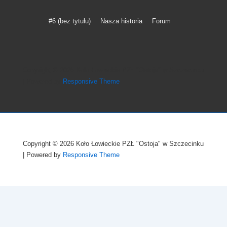
Menu
#6 (bez tytułu)
Nasza historia
Forum
w
stopce
Copyright © 2026
Koło Łowieckie PZŁ "Ostoja" w Szczecinku
| Powered by
Responsive Theme
Copyright © 2026
Koło Łowieckie PZŁ "Ostoja" w Szczecinku
| Powered by
Responsive Theme