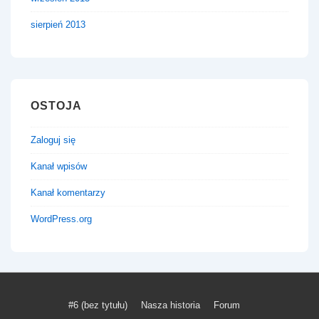
sierpień 2013
OSTOJA
Zaloguj się
Kanał wpisów
Kanał komentarzy
WordPress.org
Menu
#6 (bez tytułu)
Nasza historia
Forum