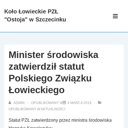
↓
Koło Łowieckie PZŁ
Skip
Główna
"Ostoja" w Szczecinku
to
nawigacj
ME
Main
Content
Minister środowiska
zatwierdził statut
Polskiego Związku
Łowieckiego
ADMIN
OPUBLIKOWANY W
4 MARCA 2019
OPUBLIKOWANY W
AKTUALNOŚCI
Statut PZŁ zatwierdzony przez ministra środowiska