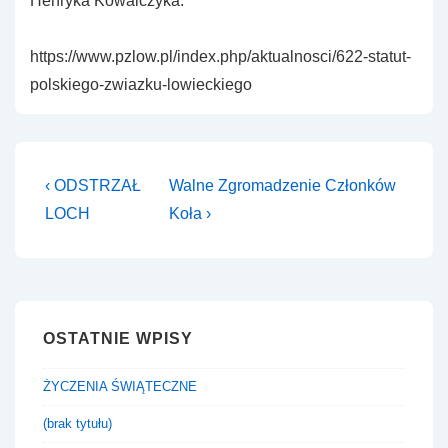
Henryka Kowalczyka:
https://www.pzlow.pl/index.php/aktualnosci/622-statut-
polskiego-zwiazku-lowieckiego
Nawigacja
Previous
Next
‹ ODSTRZAŁ
Walne Zgromadzenie Członków
Post
Post
wpisu
LOCH
Koła ›
is
is
OSTATNIE WPISY
ŻYCZENIA ŚWIĄTECZNE
(brak tytułu)