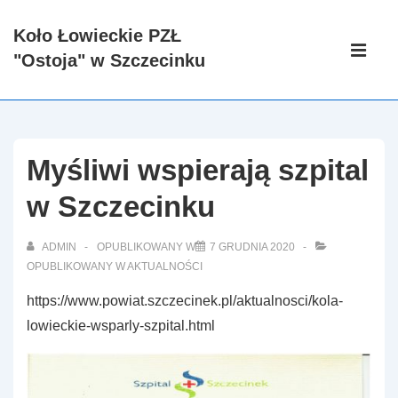
↓
Koło Łowieckie PZŁ
Skip
Główna
"Ostoja" w Szczecinku
to
nawigacj
ME
Main
Content
Myśliwi wspierają szpital
w Szczecinku
ADMIN
OPUBLIKOWANY W
7 GRUDNIA 2020
OPUBLIKOWANY W
AKTUALNOŚCI
https://www.powiat.szczecinek.pl/aktualnosci/kola-
lowieckie-wsparly-szpital.html