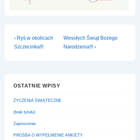
Nawigacja
Previous
Next
‹ Ryś w okolicach
Wesołych Świąt Bożego
Post
Post
wpisu
Szczecinka!!!
Narodzenia!!! ›
is
is
OSTATNIE WPISY
ŻYCZENIA ŚWIĄTECZNE
(brak tytułu)
Zaproszenie
PROŚBA O WYPEŁNIENIE ANKIETY