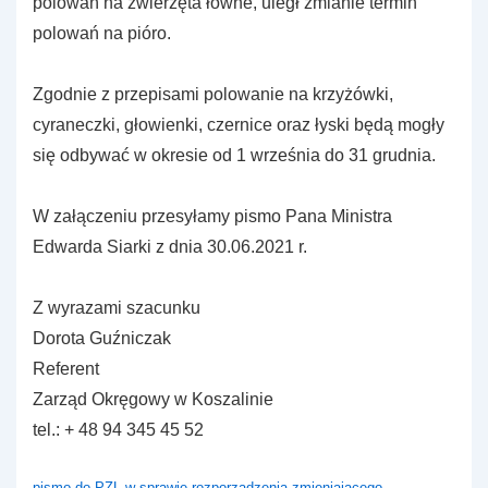
polowań na zwierzęta łowne, uległ zmianie termin
polowań na pióro.
Zgodnie z przepisami polowanie na krzyżówki,
cyraneczki, głowienki, czernice oraz łyski będą mogły
się odbywać w okresie od 1 września do 31 grudnia.
W załączeniu przesyłamy pismo Pana Ministra
Edwarda Siarki z dnia 30.06.2021 r.
Z wyrazami szacunku
Dorota Guźniczak
Referent
Zarząd Okręgowy w Koszalinie
tel.: + 48 94 345 45 52
pismo-do-PZL-w-sprawie-rozporzadzenia-zmieniajacego-