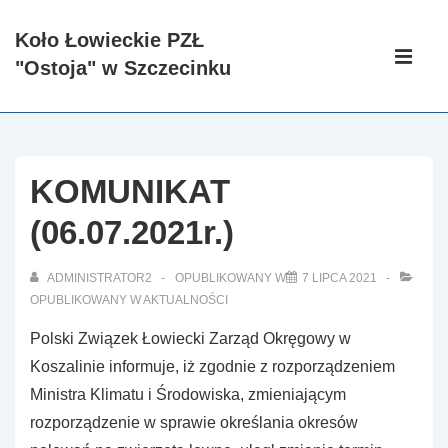
↓
Koło Łowieckie PZŁ
Skip
Główna
"Ostoja" w Szczecinku
to
nawigacj
ME
Main
Content
KOMUNIKAT
(06.07.2021r.)
ADMINISTRATOR2
OPUBLIKOWANY W
7 LIPCA 2021
OPUBLIKOWANY W
AKTUALNOŚCI
Polski Związek Łowiecki Zarząd Okręgowy w
Koszalinie informuje, iż zgodnie z rozporządzeniem
Ministra Klimatu i Środowiska, zmieniającym
rozporządzenie w sprawie określania okresów