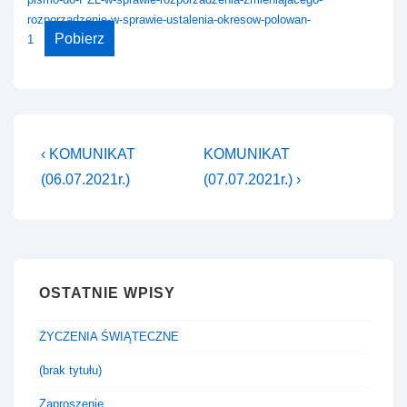
rozporzadzenie-w-sprawie-ustalenia-okresow-polowan-
Pobierz
1
Nawigacja
Previous
Next
‹ KOMUNIKAT
KOMUNIKAT
Post
Post
wpisu
(06.07.2021r.)
(07.07.2021r.) ›
is
is
OSTATNIE WPISY
ŻYCZENIA ŚWIĄTECZNE
(brak tytułu)
Zaproszenie