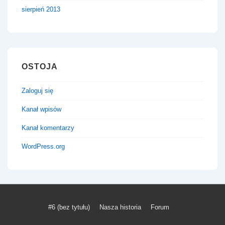
sierpień 2013
OSTOJA
Zaloguj się
Kanał wpisów
Kanał komentarzy
WordPress.org
Menu
#6 (bez tytułu)
Nasza historia
Forum